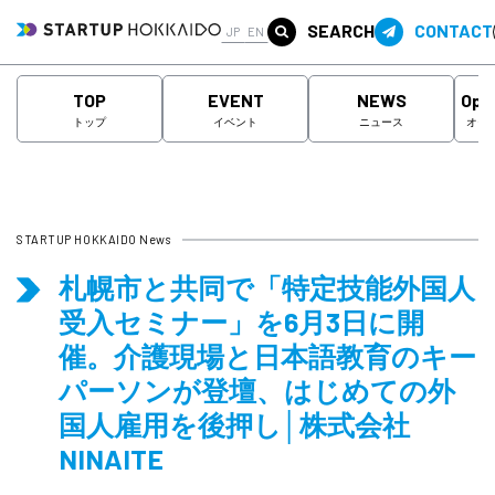
SEARCH
CONTACT
JP
EN
TOP
EVENT
NEWS
Ope
トップ
イベント
ニュース
オー
STARTUP HOKKAIDO News
札幌市と共同で「特定技能外国人
受入セミナー」を6月3日に開
催。介護現場と日本語教育のキー
パーソンが登壇、はじめての外
国人雇用を後押し│株式会社
NINAITE