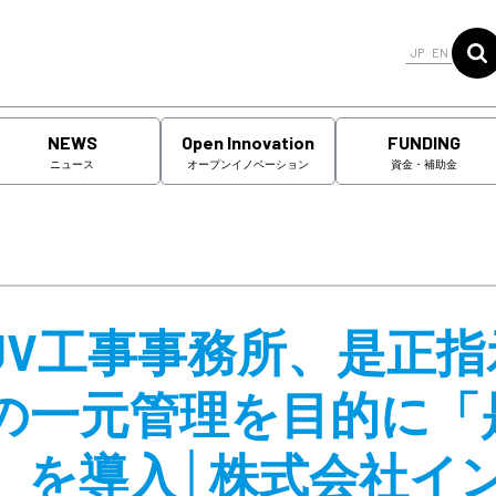
JP
EN
NEWS
Open Innovation
FUNDING
ニュース
オープンイノベーション
資金・補助金
CJV工事事務所、是正指
の一元管理を目的に「
」を導入│株式会社イ