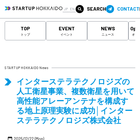
SEARCH
CONTACT
JP
EN
TOP
EVENT
NEWS
Ope
トップ
イベント
ニュース
オー
STARTUP HOKKAIDO News
インターステラテクノロジズの
人工衛星事業、複数衛星を用いて
高性能アレーアンテナを構成す
る地上原理実験に成功│インター
ステラテクノロジズ株式会社
2025/12/22 (Mon)