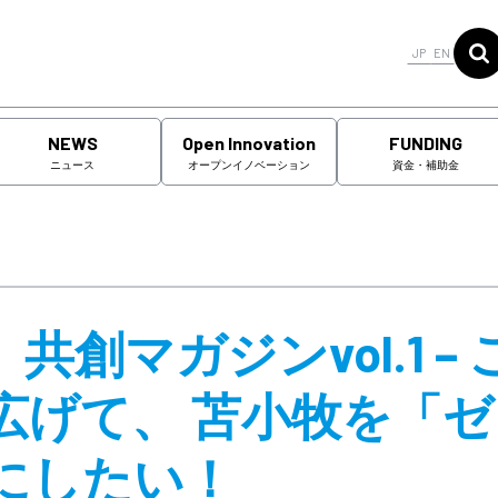
JP
EN
NEWS
Open Innovation
FUNDING
ニュース
オープンイノベーション
資金・補助金
創マガジンvol.1 – 
広げて、 苫小牧を「ゼ
にしたい！