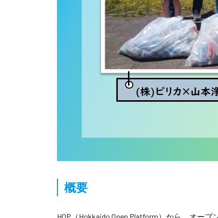
概要
HOP（Hokkaido Open Platfor