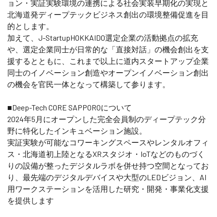
ョン・実証実験環境の連携による社会実装早期化の実現と
北海道発ディープテックビジネス創出の環境整備促進を目
的とします。
加えて、J-StartupHOKKAIDO選定企業の活動拠点の拡充
や、選定企業同士が日常的な「直接対話」の機会創出を支
援するとともに、これまで以上に道内スタートアップ企業
同士のイノベーション創造やオープンイノベーション創出
の機会を官民一体となって構築して参ります。
■Deep-Tech CORE SAPPOROについて
2024年5月にオープンした完全会員制のディープテック分
野に特化したインキュベーション施設。
実証実験が可能なコワーキングスペースやレンタルオフィ
ス・北海道初上陸となるXRスタジオ・IoTなどのものづく
りの設備が整ったデジタルラボを併せ持つ空間となってお
り、最先端のデジタルデバイスや大型のLEDビジョン、AI
用ワークステーションを活用した研究・開発・事業化支援
を提供します