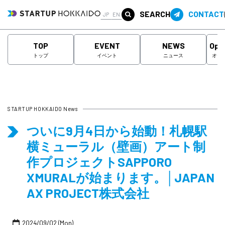
SEARCH
CONTACT
JP
EN
TOP
EVENT
NEWS
Ope
トップ
イベント
ニュース
オー
STARTUP HOKKAIDO News
ついに9月4日から始動！札幌駅
横ミューラル（壁画）アート制
作プロジェクトSAPPORO
XMURALが始まります。│JAPAN
AX PROJECT株式会社
2024/09/02 (Mon)