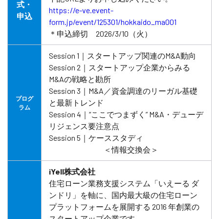
式・
https://e-ve.event-
申込
form.jp/event/125301/hokkaido_ma001
＊申込締切 2026/3/10（火）
Session 1｜スタートアップ関連のM&A動向
Session 2｜スタートアップ企業からみる
M&Aの戦略と勘所
Session 3｜M&A／資金調達のリーガル基礎
プログ
と最新トレンド
ラム
Session 4｜“ここでつまずく” M&A・デューデ
リジェンス要注意点
Session 5｜ケーススタディ
＜情報交換会＞
iYell株式会社
住宅ローン業務支援システム「いえーる ダ
ンドリ」を軸に、国内最大級の住宅ローン
プラットフォームを展開する 2016 年創業の
スタートアップ企業です。