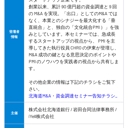
創業以来、累計 90 億円超の資金調達と 9 回
の M&A を実現。「出口」としてのM&A では
なく、本業とのシナジーを最大化する「垂
直統合」と、独自の「文化統合PMI ）」を強
登壇者
みとしています。本セミナーでは、急成長
情報
するスタートアップの視点から、 PMI を主
導してきた執行役員 CHRO の伊東が登壇し、
M&A 成功の鍵となる意思決定のポイントや
PMI のノウハウを実践者の視点から共有しま
す。
その他企業の情報は下記のチラシをご覧下
さい。
北海道M&A・資金調達セミナー告知チラシ_
株式会社北海道銀行 / 岩田合同法律事務所 /
主催
iYell株式会社