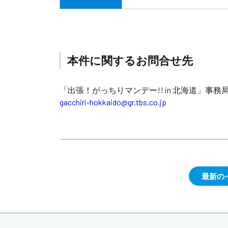
本件に関するお問合せ先
「出張！がっちりマンデー!! in 北海道」事務
gacchiri-hokkaido@gr.tbs.co.jp
最新の