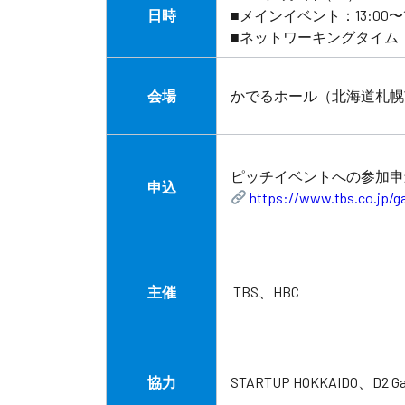
日時
■メインイベント：13:00〜16
■ネットワーキングタイム：1
会場
かでるホール（北海道札
ピッチイベントへの参加申
申込
https://www.tbs.co.jp/ga
主催
TBS、HBC
協力
STARTUP HOKKAIDO、D