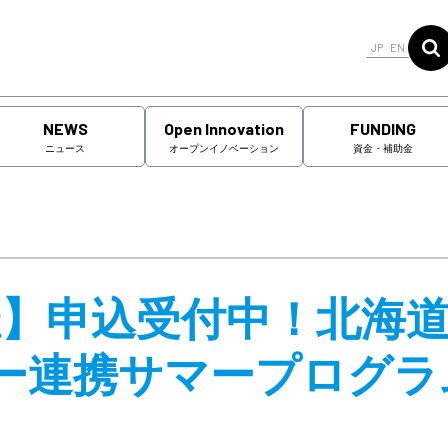
JP
EN
NEWS
Open Innovation
FUNDING
ニュース
オープンイノベーション
資金・補助金
0開催】申込受付中！北海
ー連携サマープログラ