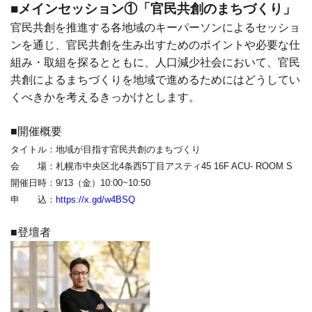
■メインセッション①「官民共創のまちづくり」
官民共創を推進する各地域のキーパーソンによるセッショ
ンを通じ、官民共創を生み出すためのポイントや必要な仕
組み・取組を探るとともに、人口減少社会において、官民
共創によるまちづくりを地域で進めるためにはどうしてい
くべきかを考えるきっかけとします。
■開催概要
タイトル：地域が目指す官民共創のまちづくり
会 場：札幌市中央区北4条西5丁目アスティ45 16F ACU- ROOM S
開催日時：9/13（金）10:00~10:50
申 込：
https://x.gd/w4BSQ
■登壇者