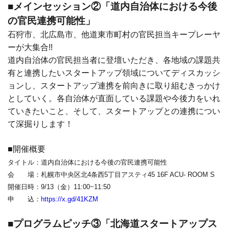
■メインセッション②「道内自治体における今後
の官民連携可能性」
石狩市、北広島市、他道東市町村の官民担当キープレーヤ
ーが大集合!!
道内自治体の官民担当者に登壇いただき、各地域の課題共
有と連携したいスタートアップ領域についてディスカッシ
ョンし、スタートアップ連携を前向きに取り組むきっかけ
としていく。各自治体が直面している課題や今後力をいれ
ていきたいこと、そして、スタートアップとの連携につい
て深掘りします！
■開催概要
タイトル：道内自治体における今後の官民連携可能性
会 場：札幌市中央区北4条西5丁目アスティ45 16F ACU- ROOM S
開催日時：9/13（金）11:00~11:50
申 込：
https://x.gd/41KZM
■プログラムピッチ③「北海道スタートアップス