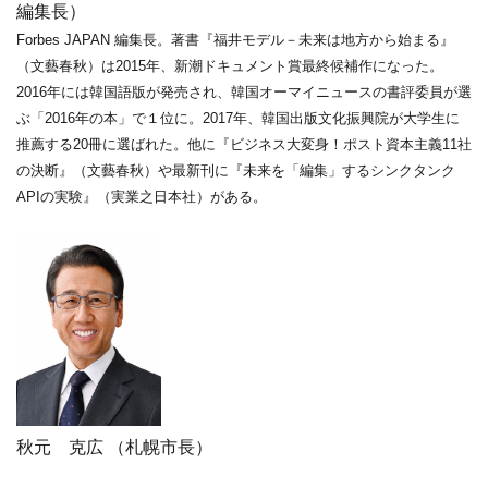
編集長）
Forbes JAPAN 編集長。著書『福井モデル－未来は地方から始まる』
（文藝春秋）は2015年、新潮ドキュメント賞最終候補作になった。
2016年には韓国語版が発売され、韓国オーマイニュースの書評委員
が選
ぶ「2016年の本」で１位に。2017年、韓国出版文化振興院が大
学生に
推薦する20冊に選ばれた。他に『ビジネス大変身！ポスト資
本主義11社
の決断』（文藝春秋）や最新刊に『未来を「編集」するシ
ンクタンク
APIの実験』（実業之日本社）がある。
秋元 克広 （札幌市長）